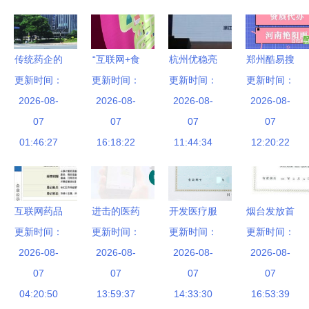
与挑战
险与合规陷
阱
传统药企的
“互联网+食
杭州优稳亮
郑州酷易搜
互联网转型
更新时间：
更新时间：
品”时代 每
相医药化工
更新时间：
探析药品互
更新时间：
线下发展25
2026-08-
日优鲜亮相
2026-08-
与互联网融
2026-08-
联网信息服
2026-08-
年后，全面
07
2017食安
07
合创新大
07
务资质与行
07
拥抱互联网
01:46:27
16:18:22
展，护
会，以智能
11:44:34
12:20:22
业发展
医院与药品
航“舌尖安
方案赋能行
互联网信息
全”与药品
业数字化转
服务
互联网信息
型
互联网药品
进击的医药
开发医疗服
烟台发放首
服务双管齐
信息服务资
更新时间：
更新时间：
行业“互联
务小程序所
更新时间：
张互联网药
更新时间：
下
2026-08-
格证书
网+” 药品
2026-08-
需的资质与
2026-08-
品信息服务
2026-08-
07
互联网信息
07
药品互联网
07
资格证书
07
04:20:50
服务的新时
13:59:37
信息服务要
14:33:30
药品互联网
16:53:39