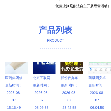
凭营业执照依法自主开展经营活动）
产品列表
PRODUCT
----------------
医药集团信
北京互联网
低价代办东
药融圈安卓
息化解决方
更新时间：
药品信息服
更新时间：
城互联网药
更新时间：
更新时间：
版1.0.6 打
案在药品互
2026-08-
2026-08-
务资格证
品信息服务
2026-08-
造药圈智能
2026-08-
联网信息服
07
代办指南与
07
许可证？警
07
化一站式资
07
务中的应用
15:16:49
重要性解析
08:09:35
惕背后的风
23:42:58
料查阅服务
06:04:50