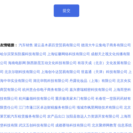
友情链接：
汽车销售
灌云县木易百货贸易有限公司
德清大牛云集电子商务有限公司
哈尔滨荣东防腐科技有限公司
上海钲馨网络科技有限公司
成都天之视文化传播有限
公司
海南电影网
陕西新昆互动文化科技有限公司
有容天成（北京）文化发展有限公
司
北京尔朝科技有限公司
上海创今达贸易有限公司
世嘉通（天津）科技有限公司
上
海中华实业有限公司
湖北华凯科技有限公司
丹露化妆品（上海）有限公司
北京央实
商贸有限公司
杭州意合你电子商务有限公司
嘉兴赛瑞精密科技有限公司
上海而堡科
技有限公司
杭州赢领科技有限公司
重庆极美家木门有限公司
长春世一堂医药药材有
限责任公司
江门市蓬江区卓达财税服务有限公司
项城市枫昱网络技术有限公司
北京
莱艺航汽车租赁服务有限公司
农产品出口
汝阳县致远人力资源开发有限公司
上海而
堡科技有限
武汉五创科技有限公司
成都赛珞科技有限公司
北京聚师网教育
信息系统