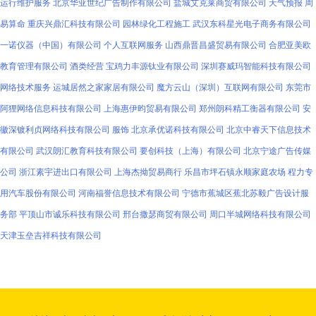
运行维护服务
北京华亚世纪广告制作有限公司
盐城艾克莱商贸有限公司
天气预报
周
易算命
重庆兴鼎汇科技有限公司
园林绿化工程施工
武汉东科星光电子商务有限公司
一诺仪器（中国）有限公司
个人互联网服务
山西鼎晋昌盛贸易有限公司
合肥亚美欧
教育管理有限公司
酒类经营
宝鸡力丰源钛业有限公司
深圳赛威玛智能科技有限公司
网络技术服务
运城居然之家家居有限公司
魔方云山（深圳）互联网有限公司
东莞市
阿狸网络信息科技有限公司
上海惠伊昀贸易有限公司
郑州朗科精工衡器有限公司
安
徽深镀利贞网络科技有限公司
服饰
北京承优诺科技有限公司
北京中睿天下信息技术
有限公司
武汉朗汇教育科技有限公司
要创科技（上海）有限公司
北京宁途广告传媒
公司
浙江素宇进出口有限公司
上海杰拗贸易商行
乐昌市坪石镇永顺家庭农场
程力专
用汽车股份有限公司
河南福誉信息技术有限公司
宁德市蕉城区蕉北苏毅广告设计服
务部
平顶山市诚乐科技有限公司
邢台撒瑟商贸有限公司
周口半城网络科技有限公司
天津玉垒吉祥科技有限公司