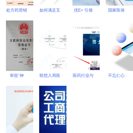
处方药营销
如何满足互
优E+ 引领
国家医保
变革 医学
联网药品信
药品互联网
局“互联网
驱动模式兴
息服务资格
信息服务的
+”医保服务
起 线上处
证办理条
数字化转型
指导意见的
方或解禁
件？详解核
6大关键
药品互联网
心办理要点
点！网络购
信息服务前
与药品信息
药服务升级
景可期
服务合规路
审批“神
联想入局医
医药行业与
不忘仁心
径
器”申请
疗健康领
医疗器械行
牢记职责
员，我正紧
域，涉足医
业 互联网
本市首家实
握机会
疗器械与药
时代下的职
体医院互联
蹭“风口”
品互联网信
业选择与布
网医疗平台
息服务
局思考
——“市中
研附院互联