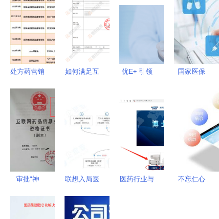
处方药营销
如何满足互
优E+ 引领
国家医保
变革 医学
联网药品信
药品互联网
局“互联网
驱动模式兴
息服务资格
信息服务的
+”医保服务
起 线上处
证办理条
数字化转型
指导意见的
方或解禁
件？详解核
6大关键
药品互联网
心办理要点
点！网络购
信息服务前
与药品信息
药服务升级
景可期
服务合规路
审批“神
联想入局医
医药行业与
不忘仁心
径
器”申请
疗健康领
医疗器械行
牢记职责
员，我正紧
域，涉足医
业 互联网
本市首家实