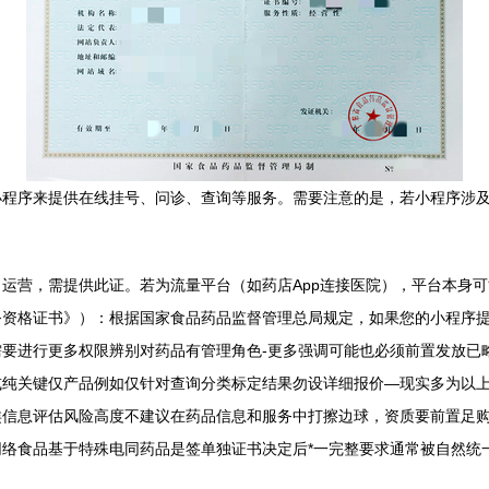
小程序来提供在线挂号、问诊、查询等服务。需要注意的是，若小程序涉
运营，需提供此证。若为流量平台（如药店App连接医院），平台本身
务资格证书》）：根据国家食品药品监督管理总局规定，如果您的小程序
要进行更多权限辨别对药品有管理角色-更多强调可能也必须前置发放已
纯关键仅产品例如仅针对查询分类标定结果勿设详细报价—现实多为以上
类信息评估风险高度不建议在药品信息和服务中打擦边球，资质要前置足
络食品基于特殊电同药品是签单独证书决定后*一完整要求通常被自然统